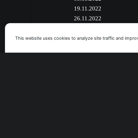
19.11.2022
26.11.2022
03.12.2022
10.12.2022
This website uses cookies to analyze site traffic and impro
Für weitere Informationen Rufen Sie uns
bitte an:
0174 7750812
by robert
Kontakt