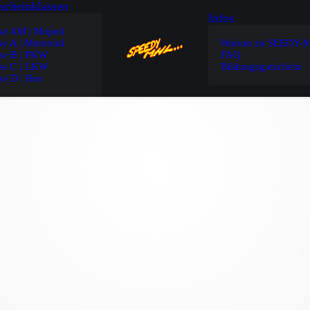
scheinklassen
Infos
se AM | Moped
se A | Motorrad
Warum zu SEEDY-
se B | PKW
FAQ
se C | LKW
Bildungsgutschein
se D | Bus