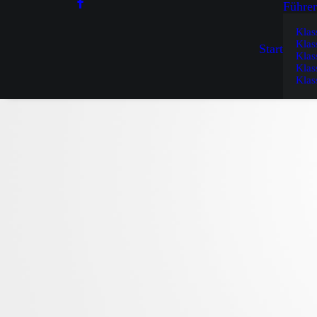
Führer
Klas
Klas
Start
Klas
Klas
Klas